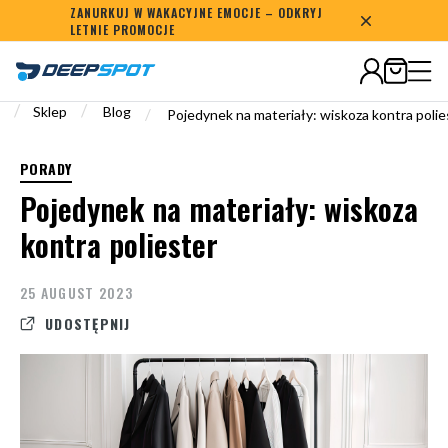
ZANURKUJ W WAKACYJNE EMOCJE – ODKRYJ
Średnia ocen:
4.8
LETNIE PROMOCJE
/
/
Sklep
Blog
/
Pojedynek na materiały: wiskoza kontra polie
PORADY
Pojedynek na materiały: wiskoza
kontra poliester
25 AUGUST 2023
UDOSTĘPNIJ