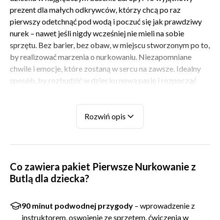
prezent dla małych odkrywców, którzy chcą po raz
pierwszy odetchnąć pod wodą i poczuć się jak prawdziwy
nurek – nawet jeśli nigdy wcześniej nie mieli na sobie
sprzętu. Bez barier, bez obaw, w miejscu stworzonym po to,
by realizować marzenia o nurkowaniu. Niezapomniane
chwile i emocje, które zostaną w sercu na zawsze. Idealny
sposób, by rozbudzić w dziecku nową pasję i rozpocząć
jego niezwykłą podróż w głąb podwodnego świata.
KROK PO KROKU
Rozwiń opis
Cała przygoda przebiega w atmosferze pełnego
bezpieczeństwa i dobrej zabawy. Zaczynamy od krótkiego
wprowadzenia z instruktorem, który w przystępny sposób
Co zawiera pakiet Pierwsze Nurkowanie z
wyjaśni dziecku podstawy nurkowania i oswoi je ze
Butlą dla dziecka?
sprzętem. Co ważne – cały specjalistyczny sprzęt
dostarczamy na miejscu! Wybierając ten prezent, nie
musisz się martwić o żadne skomplikowane przygotowania
90 minut podwodnej przygody
– wprowadzenie z
– dziecko zabiera ze sobą jedynie klasyczny zestaw na
instruktorem, oswojenie ze sprzętem, ćwiczenia w