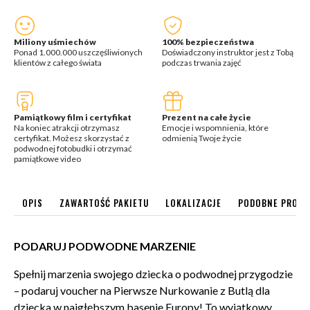
Miliony uśmiechów
100% bezpieczeństwa
Ponad 1.000.000 uszczęśliwionych
Doświadczony instruktor jest z Tobą
klientów z całego świata
podczas trwania zajęć
Pamiątkowy film i certyfikat
Prezent na całe życie
Na koniec atrakcji otrzymasz
Emocje i wspomnienia, które
certyfikat. Możesz skorzystać z
odmienią Twoje życie
podwodnej fotobudki i otrzymać
pamiątkowe video
OPIS
ZAWARTOŚĆ PAKIETU
LOKALIZACJE
PODOBNE PRODU
PODARUJ PODWODNE MARZENIE
Spełnij marzenia swojego dziecka o podwodnej przygodzie
– podaruj voucher na Pierwsze Nurkowanie z Butlą dla
dziecka w najgłębszym basenie Europy! To wyjątkowy