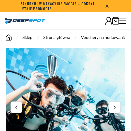
ZANURKUJ W WAKACYJNE EMOCJE – ODKRYJ
Bezpieczne płatności
LETNIE PROMOCJE
/
Sklep
/
Strona główna
/
Vouchery na nurkowanie