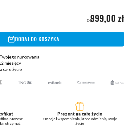
999,00 zł
od
DODAJ DO KOSZYKA
 Twojego nurkowania
12 miesięcy
 całe życie
tyfikat
Prezent na całe życie
yfikat. Możesz
Emocje i wspomnienia, które odmienią Twoje
i i otrzymać
życie