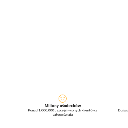
Miliony uśmiechów
Ponad 1.000.000 uszczęśliwionych klientów z
Doświa
całego świata