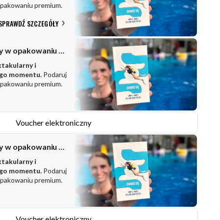
opakowaniu premium.
SPRAWDŹ SZCZEGÓŁY
Zestaw prezentowy w opakowaniu PREMIUM
ktakularny i
ego momentu.
Podaruj
opakowaniu premium.
Voucher elektroniczny
Zestaw prezentowy w opakowaniu PREMIUM
ktakularny i
ego momentu.
Podaruj
opakowaniu premium.
Voucher elektroniczny