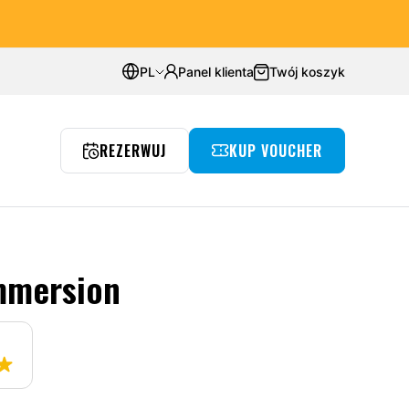
ych
klientów
Średnia ocen:
4.8
PL
Panel klienta
Twój koszyk
REZERWUJ
KUP VOUCHER
edivingowe
Eventy
Podwodny pokój
Wyjazdy
mmersion