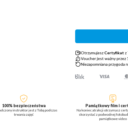
Otrzymujesz
Certyfikat
z
Voucher jest ważny przez 
Niezapomniana przygoda na
100% bezpieczeństwa
Pamiątkowy film i cer
dczony instruktor jest z Tobą podczas
Na koniec atrakcji otrzymasz cert
trwania zajęć
skorzystać z podwodnej fotobudk
pamiątkowe video