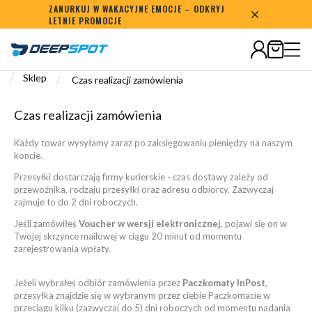
ZANURKUJ W WAKACYJNE EMOCJE – ODKRYJ
Średnia ocen:
4.8
LETNIE PROMOCJE
/
Sklep
/
Czas realizacji zamówienia
Czas realizacji zamówienia
Każdy towar wysyłamy zaraz po zaksięgowaniu pieniędzy na naszym
koncie.
Przesyłki dostarczają firmy kurierskie - czas dostawy zależy od
przewoźnika, rodzaju przesyłki oraz adresu odbiorcy. Zazwyczaj
zajmuje to do 2 dni roboczych.
Jeśli zamówiłeś
Voucher w wersji elektronicznej
, pojawi się on w
Twojej skrzynce mailowej w ciągu 20 minut od momentu
zarejestrowania wpłaty.
Jeżeli wybrałeś odbiór zamówienia przez
Paczkomaty InPost
,
przesyłka znajdzie się w wybranym przez ciebie Paczkomacie w
przeciągu kilku (zazwyczaj do 5) dni roboczych od momentu nadania