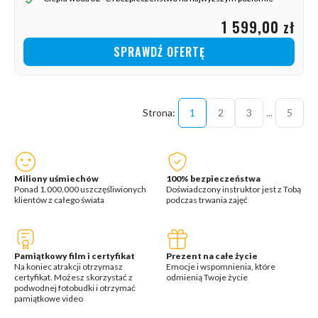
1 599,00 zł
SPRAWDŹ OFERTĘ
1
2
3
...
5
Miliony uśmiechów
100% bezpieczeństwa
Ponad 1.000.000 uszczęśliwionych
Doświadczony instruktor jest z Tobą
klientów z całego świata
podczas trwania zajęć
Pamiątkowy film i certyfikat
Prezent na całe życie
Na koniec atrakcji otrzymasz
Emocje i wspomnienia, które
certyfikat. Możesz skorzystać z
odmienią Twoje życie
podwodnej fotobudki i otrzymać
pamiątkowe video