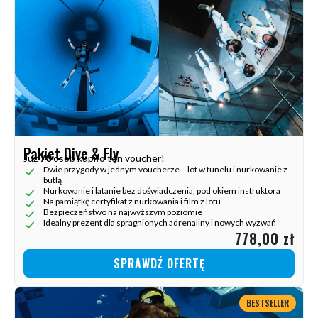
Pakiet Dive & Fly
Już
70
osób kupiło ten voucher!
Dwie przygody w jednym voucherze – lot w tunelu i nurkowanie z
butlą
Nurkowanie i latanie bez doświadczenia, pod okiem instruktora
Na pamiątkę certyfikat z nurkowania i film z lotu
Bezpieczeństwo na najwyższym poziomie
Idealny prezent dla spragnionych adrenaliny i nowych wyzwań
778,00 zł
SPRAWDŹ OFERTĘ
BESTSELLER