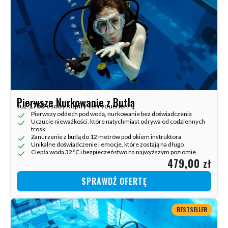
Pierwsze Nurkowanie z Butlą
Już
1763
osoby kupiły ten voucher!
Pierwszy oddech pod wodą, nurkowanie bez doświadczenia
Uczucie nieważkości, które natychmiast odrywa od codziennych
trosk
Zanurzenie z butlą do 12 metrów pod okiem instruktora
Unikalne doświadczenie i emocje, które zostają na długo
Ciepła woda 32°C i bezpieczeństwo na najwyższym poziomie
479,00 zł
SPRAWDŹ OFERTĘ
BESTSELLER