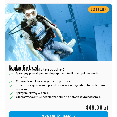
BESTSELLER
Scuba Refresh
Już
253
osoby kupiły ten voucher!
Spokojny powrót pod wodę po przerwie dla certyfikowanych
nurków
Odświeżenie kluczowych umiejętności
Idealne przygotowanie przed nurkowym wyjazdem lub kolejnym
kursem
Sprzęt nurkowy w cenie
Ciepła woda 32°C i bezpieczeństwo na najwyższym poziomie
449,00 zł
SPRAWDŹ OFERTĘ