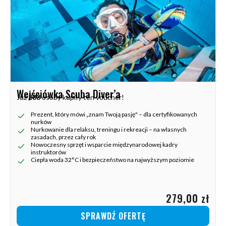
Wejściówka Scuba Diver’a
Już
883
osoby kupiły ten voucher!
Prezent, który mówi „znam Twoją pasję" – dla certyfikowanych
nurków
Nurkowanie dla relaksu, treningu i rekreacji – na własnych
zasadach, przez cały rok
Nowoczesny sprzęt i wsparcie międzynarodowej kadry
instruktorów
Ciepła woda 32°C i bezpieczeństwo na najwyższym poziomie
279,00 zł
SPRAWDŹ OFERTĘ