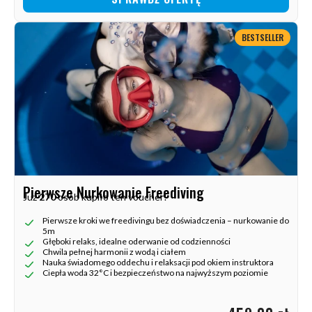
BESTSELLER
Pierwsze Nurkowanie Freediving
Już
270
osób kupiło ten voucher!
Pierwsze kroki we freedivingu bez doświadczenia – nurkowanie do
5m
Głęboki relaks, idealne oderwanie od codzienności
Chwila pełnej harmonii z wodą i ciałem
Nauka świadomego oddechu i relaksacji pod okiem instruktora
Ciepła woda 32°C i bezpieczeństwo na najwyższym poziomie