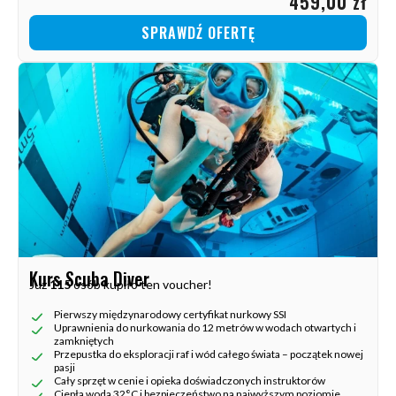
459,00 zł
SPRAWDŹ OFERTĘ
Kurs Scuba Diver
Już
115
osób kupiło ten voucher!
Pierwszy międzynarodowy certyfikat nurkowy SSI
Uprawnienia do nurkowania do 12 metrów w wodach otwartych i
zamkniętych
Przepustka do eksploracji raf i wód całego świata – początek nowej
pasji
Cały sprzęt w cenie i opieka doświadczonych instruktorów
Ciepła woda 32°C i bezpieczeństwo na najwyższym poziomie