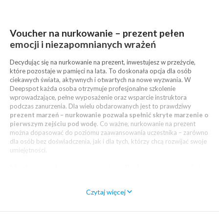
Voucher na nurkowanie – prezent pełen
emocji i niezapomnianych wrażeń
Decydując się na nurkowanie na prezent, inwestujesz w przeżycie,
które pozostaje w pamięci na lata. To doskonała opcja dla osób
ciekawych świata, aktywnych i otwartych na nowe wyzwania. W
Deepspot każda osoba otrzymuje profesjonalne szkolenie
wprowadzające, pełne wyposażenie oraz wsparcie instruktora
podczas zanurzenia. Dla wielu obdarowanych jest to prawdziwy
prezent marzeń – nurkowanie pozwala spełnić skryte marzenie o
pierwszym zejściu pod wodę
. Co ważne, nurkowanie na prezent
można dopasować do poziomu zaawansowania uczestnika – zarówno
dla osób bez doświadczenia, jak i dla tych, którzy chcą rozwijać swoje
umiejętności.
Nurkowanie na prezent – dla kogo sprawdzi
się najlepiej?
Czytaj więcej
Oferta Deepspot jest elastyczna, dlatego nurkowanie na prezent
sprawdzi się w wielu sytuacjach. To doskonały pomysł na urodziny,
rocznicę czy jako
oryginalny prezent ślubny
dla pary ceniącej wspólne