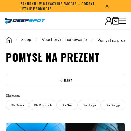
ZANURKUJ W WAKACYJNE EMOCJE – ODKRYJ
Bezpieczne płatności
LETNIE PROMOCJE
/
/
Sklep
Vouchery na nurkowanie
/
Pomysł na prezen
POMYSŁ NA PREZENT
FILTRY
Dla kogo:
Dla Dzieci
Dla Dorosłych
Dla Niej
Dla Niego
Dla Dwojga